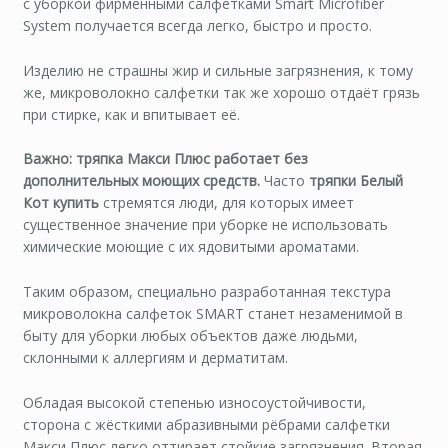
с уборкой фирменными салфетками Smart Microfiber
System получается всегда легко, быстро и просто.
Изделию не страшны жир и сильные загрязнения, к тому
же, микроволокно салфетки так же хорошо отдаёт грязь
при стирке, как и впитывает её.
Важно: тряпка Макси Плюс работает без
дополнительных моющих средств.
Часто
тряпки Белый
Кот купить
стремятся люди, для которых имеет
существенное значение при уборке не использовать
химические моющие с их ядовитыми ароматами.
Таким образом, специально разработанная текстура
микроволокна салфеток SMART станет незаменимой в
быту для уборки любых объектов даже людьми,
склонными к аллергиям и дерматитам.
Обладая высокой степенью износоустойчивости,
сторона с жёсткими абразивными рёбрами салфетки
Макси Плюс легко оттирает стойкие загрязнения. Вторая