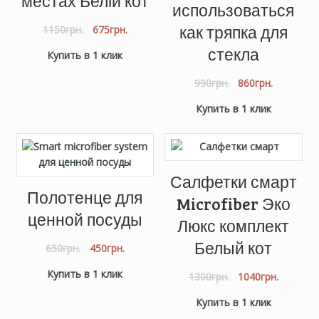
местах Белій кот
использоваться
как тряпка для
1150
грн.
675
грн.
стекла
Купить в 1 клик
990
грн.
860
грн.
Купить в 1 клик
Салфетки смарт
Полотенце для
Microfiber Эко
ценной посуды
Люкс комплект
Белый кот
650
грн.
450
грн.
Купить в 1 клик
1300
грн.
1040
грн.
Купить в 1 клик