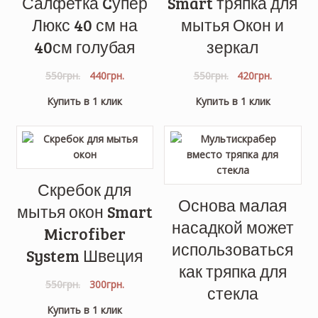
Салфетка Cупер
Smart тряпка для
Люкс 40 см на
мытья Окон и
40см голубая
зеркал
550
грн.
440
грн.
550
грн.
420
грн.
Купить в 1 клик
Купить в 1 клик
Скребок для
Основа малая
мытья окон Smart
насадкой может
Microfiber
использоваться
System Швеция
как тряпка для
550
грн.
300
грн.
стекла
Купить в 1 клик